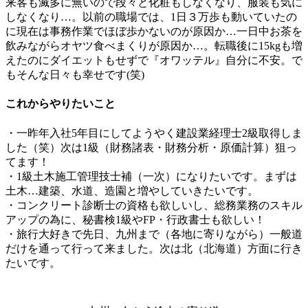
来客も滅多に無いので段々と化粧もしなくなり、服装も気に
しなくなり…。以前の職場では、1日３万歩も動いていたの
に現在は事務作業でほぼ歩かないのが原因か…一日中お茶を
飲みながらオヤツ食べまくりが原因か…。転職後に15kgも増
えたのにダイエットもせずで『オワッテル』自分に不安。で
もそんな日々も幸せです(笑)
これからやりたいこと
・一昨年入社5年目にしてようやく建設業経理士2級取得しま
した（笑）次は1級（財務諸表・財務分析・原価計算）狙っ
てます！
・1級土木施工管理技士補（一次）になりたいです。まずは
土木…建築、水道、造園と増やしていきたいです。
・コンクリート診断士の資格も欲しいし、総務業務のスキル
アップの為に、秘書検1級やFP・行政書士も欲しい！
・旅行大好きで先日、九州まで（各地に寄りながら）一般道
だけを通って行って来ました。次は北（北海道）方面に行き
たいです。