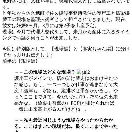
竜野さんは、入社18年目。現場代理人として活躍されていま
す。
昨年秋から佐久穂町で佐久建設事務所発注の護岸工と橋梁掛
替工の現場を監理技術者として担当されてきました。現在、
彼女は妊娠8ヶ月。8月には第2子を出産予定。
現場は今月で代理人交代をして、来月から産休に入るタイミ
ングでお話を伺うことが出来ました。
今回は特別版として、【現場編】と【麻実ちゃん編】に分け
てたっぷりお伝えします
前半の【現場編】
－－この現場はどんな現場？
護岸工がメインで、橋の架け替えはおまけみたい
な感じ。もう、一つ一つしか仕事が進まなくて大
変！護岸も、水路も、縦排水は手がかかるし。や
っとここまできて、今だいたい70～75％位の出来
高かな。（橋梁掛替部の）PC桁が掛けられれば
一気に出来高上がるんだけどねー。
－－私も最近同じような現場をやったからわか
る。ここはすごい現場だね。良くここまでやった