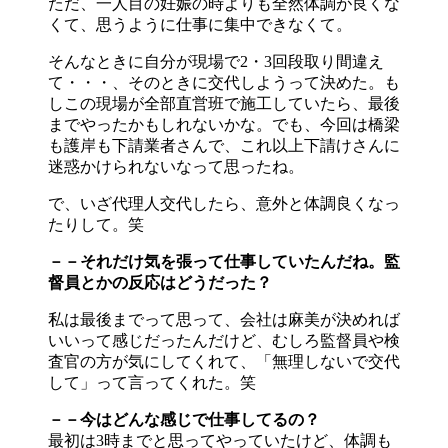
ただ、一人目の妊娠の時よりも全然体調が良くな
くて、思うように仕事に集中できなくて。
そんなときに自分が現場で2・3回段取り間違え
て・・・、そのときに交代しようって決めた。も
しこの現場が全部直営班で施工していたら、最後
までやったかもしれないかな。でも、今回は橋梁
も護岸も下請業者さんで、これ以上下請けさんに
迷惑かけられないなって思ったね。
で、いざ代理人交代したら、意外と体調良くなっ
たりして。笑
－－それだけ気を張って仕事していたんだね。監
督員とかの反応はどうだった？
私は最後までって思って、会社は麻美が決めれば
いいって感じだったんだけど、むしろ監督員や検
査官の方が気にしてくれて、「無理しないで交代
して」って言ってくれた。笑
－－今はどんな感じで仕事してるの？
最初は3時までと思ってやっていたけど、体調も