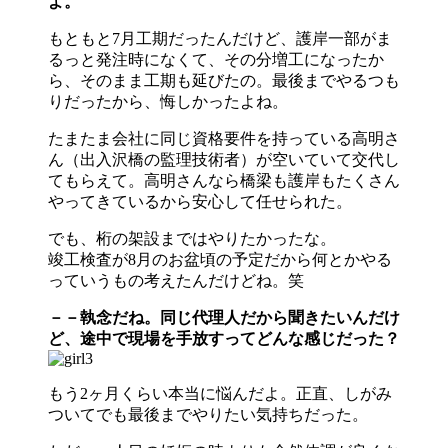
よ。
もともと7月工期だったんだけど、護岸一部がま
るっと発注時になくて、その分増工になったか
ら、そのまま工期も延びたの。最後までやるつも
りだったから、悔しかったよね。
たまたま会社に同じ資格要件を持っている高明さ
ん（出入沢橋の監理技術者）が空いていて交代し
てもらえて。高明さんなら橋梁も護岸もたくさん
やってきているから安心して任せられた。
でも、桁の架設まではやりたかったな。
竣工検査が8月のお盆頃の予定だから何とかやる
っていうもの考えたんだけどね。笑
－－執念だね。同じ代理人だから聞きたいんだけ
ど、途中で現場を手放すってどんな感じだった？
もう2ヶ月くらい本当に悩んだよ。正直、しがみ
ついてでも最後までやりたい気持ちだった。