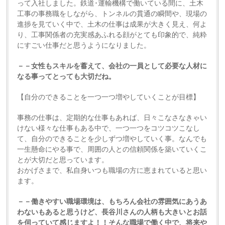
って入社しました。鉄道･運輸機構で働いている間に、土木
工事の事務職をしながら、トンネルの貫通の瞬間や、現場の
進捗を見ていく中で、土木の仕事は成果が大きく見え、何よ
り、工事関係者の充実感あふれる顔がとても印象的で、純粋
にすごい仕事だと思うようになりました。
－－女性もスキルを蓄えて、会社の一員として必要な人材に
なる事ってとっても大切だね。
【自分のできることを一つ一つ増やしていくことが目標】
事務の仕事は、定期的な仕事もあれば、日々こなさなきゃい
けない様々な仕事もある中で、一つ一つをコツコツこなし
て、自分のできることを少しずつ増やしていく事。なんでも
一生懸命にやる事で、周囲の人との信頼関係を築いていくこ
とが大切だと思っています。
おかげさまで、私自身いつも職場の方に恵まれていると思い
ます。
－－働きやすい職場環境は、もちろん会社の雰囲気にあうあ
わないもあると思うけど、長谷川さんの人柄も大きいとお話
を伺っていて感じますよ！！そんな職場で働く中で、将来や