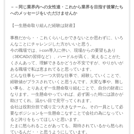
－－同じ業界内への女性達・これから業界を目指す後輩たち
へのメッセージをいただけませんか
【一生懸命取り組んだ経験は財産】
事務だから・・これくらいしかできないとか思わずに、いろ
んなことにチャレンジした方がいいと思う。
今の職場では、i-con導入に伴い、現場からの要望もあり
（3ÐCADの習得など）、ハードルが高く、覚えることがた
くさんあって、理解できるかどうか不安ですが、やりがいが
ある職場で私は恵まれてると思っています。
どんな仕事も一つ一つ大切な仕事で、経験していくことで、
経験値がプラスされていくと思うんです。大変な事や、難し
い事も、とりあえず一生懸命取り組むことで、自分の財産に
なります。一生懸命やっていれば、必ず困った時には誰かが
助けてくれ、温かい目で見守ってくれます。
会社は役割分担で成り立つ大きなチーム。その一員として必
要なポジションを一生懸命こなすことで会社の為になってい
ると誇りをもってほしいと思います。
たまに怒られることがあっても、期待されているから怒られ
ているんだ・・と思うようにしています。