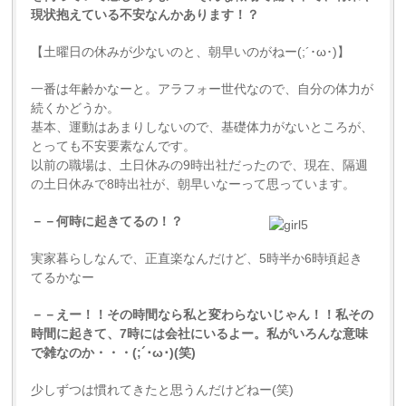
現状抱えている不安なんかあります！？
【土曜日の休みが少ないのと、朝早いのがねー(;´･ω･)】
一番は年齢かなーと。アラフォー世代なので、自分の体力が
続くかどうか。
基本、運動はあまりしないので、基礎体力がないところが、
とっても不安要素なんです。
以前の職場は、土日休みの9時出社だったので、現在、隔週
の土日休みで8時出社が、朝早いなーって思っています。
－－何時に起きてるの！？
実家暮らしなんで、正直楽なんだけど、5時半か6時頃起き
てるかなー
－－えー！！その時間なら私と変わらないじゃん！！私その
時間に起きて、7時には会社にいるよー。私がいろんな意味
で雑なのか・・・(;´･ω･)(笑)
少しずつは慣れてきたと思うんだけどねー(笑)