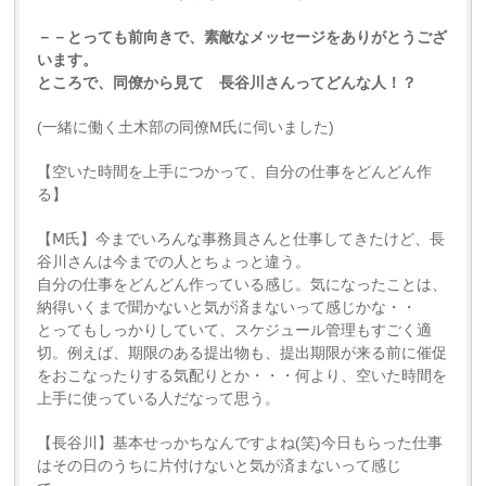
－－とっても前向きで、素敵なメッセージをありがとうござ
います。
ところで、同僚から見て 長谷川さんってどんな人！？
(一緒に働く土木部の同僚M氏に伺いました)
【空いた時間を上手につかって、自分の仕事をどんどん作
る】
【Ⅿ氏】今までいろんな事務員さんと仕事してきたけど、長
谷川さんは今までの人とちょっと違う。
自分の仕事をどんどん作っている感じ。気になったことは、
納得いくまで聞かないと気が済まないって感じかな・・
とってもしっかりしていて、スケジュール管理もすごく適
切。例えば、期限のある提出物も、提出期限が来る前に催促
をおこなったりする気配りとか・・・何より、空いた時間を
上手に使っている人だなって思う。
【長谷川】基本せっかちなんですよね(笑)今日もらった仕事
はその日のうちに片付けないと気が済まないって感じ