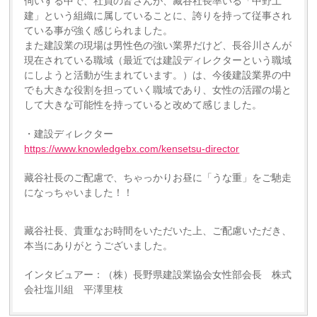
伺いする中で、社員の皆さんが、藏谷社長率いる「中野土
建」という組織に属していることに、誇りを持って従事され
ている事が強く感じられました。
また建設業の現場は男性色の強い業界だけど、長谷川さんが
現在されている職域（最近では建設ディレクターという職域
にしようと活動が生まれています。）は、今後建設業界の中
でも大きな役割を担っていく職域であり、女性の活躍の場と
して大きな可能性を持っていると改めて感じました。
・建設ディレクター
https://www.knowledgebx.com/kensetsu-director
藏谷社長のご配慮で、ちゃっかりお昼に「うな重」をご馳走
になっちゃいました！！
藏谷社長、貴重なお時間をいただいた上、ご配慮いただき、
本当にありがとうございました。
インタビュアー：（株）長野県建設業協会女性部会長 株式
会社塩川組 平澤里枝