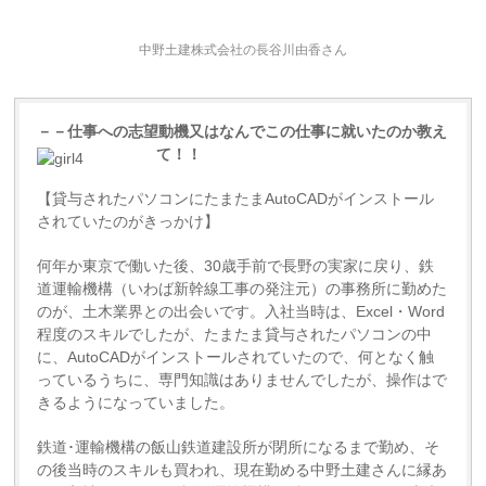
中野土建株式会社の長谷川由香さん
－－仕事への志望動機又はなんでこの仕事に就いたのか教え
て！！
【貸与されたパソコンにたまたまAutoCADがインストール
されていたのがきっかけ】
何年か東京で働いた後、30歳手前で長野の実家に戻り、鉄
道運輸機構（いわば新幹線工事の発注元）の事務所に勤めた
のが、土木業界との出会いです。入社当時は、Excel・Word
程度のスキルでしたが、たまたま貸与されたパソコンの中
に、AutoCADがインストールされていたので、何となく触
っているうちに、専門知識はありませんでしたが、操作はで
きるようになっていました。
鉄道･運輸機構の飯山鉄道建設所が閉所になるまで勤め、そ
の後当時のスキルも買われ、現在勤める中野土建さんに縁あ