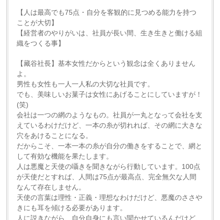
【人は最高でも75点・自分を客観的に見つめる能力を持つ
ことが大切】
【経営者のやりがいは、社員が長い間、生き生きと働ける組
織をつくる事】
【藏谷社長】基本女性だからという観念は全くありません
よ。
男性も女性も一人一人私の大切な社員です。
でも、美味しいお菓子は女性にあげることにしていますが！
(笑)
会社は一つの網のようなもの。社員が一丸となって会社を支
えているわけだけど、一本の糸が切れれば、その網に大きな
穴をあけることになる。
だからこそ、一本一本の糸が自分の働きをすることで、網と
して有効な機能を果たします。
人は悪魔と天使の囁きを聞きながら行動しています。100点
が天使だとすれば、人間は75点が最高点、完全無欠な人間
なんて存在しません。
天使の言葉は理性・正義・理想なわけだけど、悪魔のささや
きにも耳を傾ける必要があります。
人に説きながら、自分自身にも言い聞かせているんだけど、