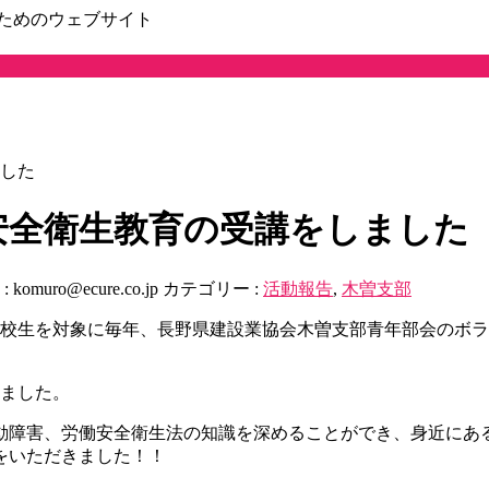
ためのウェブサイト
した
安全衛生教育の受講をしました
:
komuro@ecure.co.jp
カテゴリー :
活動報告
,
木曽支部
青峰高校生を対象に毎年、長野県建設業協会木曽支部青年部会の
きました。
動障害、労働安全衛生法の知識を深めることができ、身近にあ
をいただきました！！