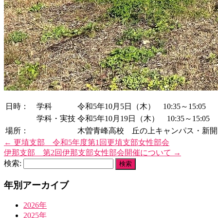
日時： 学科
令和5年10月5日（木） 10:35～15:05
学科・実技
令和5年10月19日（木） 10:35～15:05
場所：
木曽青峰高校 丘の上キャンパス・新開
←
更埴支部 令和5年度第1回更埴支部女性部会
伊那支部 第2回伊那支部女性部会開催について
→
検索:
年別アーカイブ
2026年
2025年