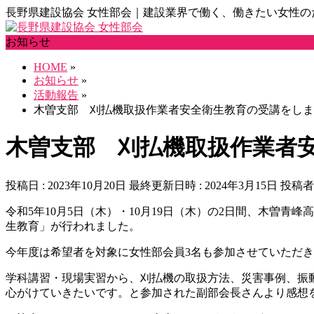
長野県建設協会 女性部会｜建設業界で働く、働きたい女性の
お知らせ
HOME
»
お知らせ
»
活動報告
»
木曽支部 刈払機取扱作業者安全衛生教育の受講をしま
木曽支部 刈払機取扱作業者
投稿日 : 2023年10月20日
最終更新日時 : 2024年3月15日
投稿者 
令和5年10月5日（木）・10月19日（木）の2日間、木曽
生教育」が行われました。
今年度は希望者を対象に女性部会員3名も参加させていただ
学科講習・現場実習から、刈払機の取扱方法、災害事例、振
心がけていきたいです。と参加された副部会長さんより感想