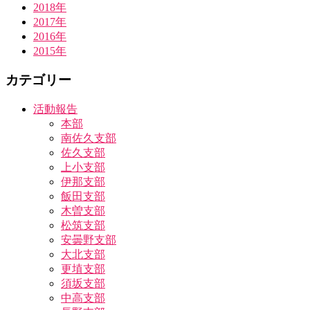
2018年
2017年
2016年
2015年
カテゴリー
活動報告
本部
南佐久支部
佐久支部
上小支部
伊那支部
飯田支部
木曽支部
松筑支部
安曇野支部
大北支部
更埴支部
須坂支部
中高支部