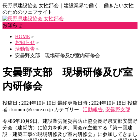
長野県建設協会 女性部会｜建設業界で働く、働きたい女性
のためのウェブサイト
お知らせ
HOME
»
お知らせ
»
活動報告
»
安曇野支部 現場研修及び室内研修会
安曇野支部 現場研修及び室
内研修会
投稿日 : 2024年10月10日
最終更新日時 : 2024年10月18日
投稿
者 :
komuro@ecure.co.jp
カテゴリー :
活動報告
,
安曇野支部
令和6年10月9日、建設業労働災害防止協会長野県支部安曇野
分会（建災防）に協力を仰ぎ、同会が主催する「第一回建
設・建築工事の現場研修及び室内研修会」に参加してきまし