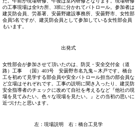
た。午前が現場研修、午後は室内研修となります。現場研修
の工事現場は全9カ所、3班に分かれてパトロール。参加者は
建災防会員、労基署、安曇野建設事務所、安曇野市、女性部
会員5名ですが、建災防会員として参加している女性部会員
もいます。
出発式
女性部会が参加させて頂いたのは、防災・安全交付金（道
路）工事 （国）403号 安曇野市名九鬼～木戸です。橋台
工を初めて見学する部会員や安全パトロール担当の部会員な
ど立場はそれぞれです。工事の説明に聞き入ったり、建災防
安全指導者のチェックに改めて自社を考えるなど『他社の現
場を見てみたい。色々な現場を見たい。』との当初の思いに
近づけたと思います。
左：現場説明 右：橋台工見学