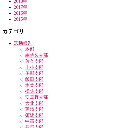
2018年
2017年
2016年
2015年
カテゴリー
活動報告
本部
南佐久支部
佐久支部
上小支部
伊那支部
飯田支部
木曽支部
松筑支部
安曇野支部
大北支部
更埴支部
須坂支部
中高支部
長野支部