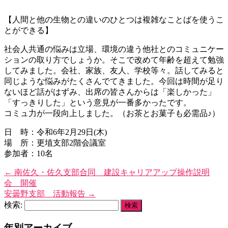
【人間と他の生物との違いのひとつは複雑なことばを使うこ
とができる】
社会人共通の悩みは立場、環境の違う他社とのコミュニケー
ションの取り方でしょうか。そこで改めて年齢を超えて勉強
してみました。会社、家族、友人、学校等々。話してみると
同じような悩みがたくさんでてきました。今回は時間が足り
ないほど話がはずみ、出席の皆さんからは「楽しかった」
「すっきりした」という意見が一番多かったです。
コミュ力が一段向上しました。（お茶とお菓子も必需品♪）
日 時：令和6年2月29日(木)
場 所：更埴支部2階会議室
参加者：10名
←
南佐久・佐久支部合同 建設キャリアアップ操作説明
会 開催
安曇野支部 活動報告
→
検索:
年別アーカイブ