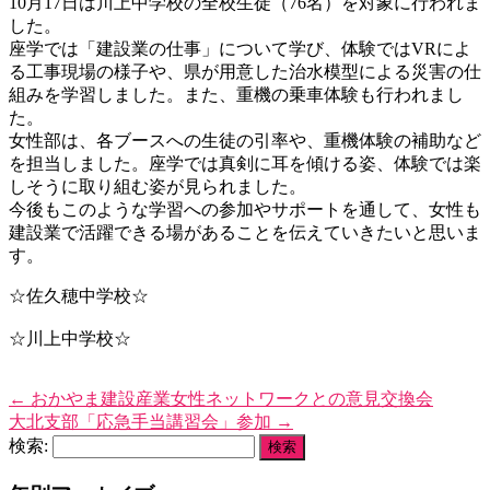
10月17日は川上中学校の全校生徒（76名）を対象に行われま
した。
座学では「建設業の仕事」について学び、体験ではVRによ
る工事現場の様子や、県が用意した治水模型による災害の仕
組みを学習しました。また、重機の乗車体験も行われまし
た。
女性部は、各ブースへの生徒の引率や、重機体験の補助など
を担当しました。座学では真剣に耳を傾ける姿、体験では楽
しそうに取り組む姿が見られました。
今後もこのような学習への参加やサポートを通して、女性も
建設業で活躍できる場があることを伝えていきたいと思いま
す。
☆佐久穂中学校☆
☆川上中学校☆
←
おかやま建設産業女性ネットワークとの意見交換会
大北支部「応急手当講習会」参加
→
検索: