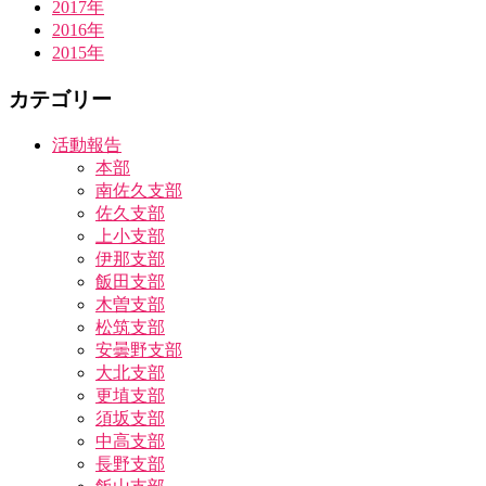
2017年
2016年
2015年
カテゴリー
活動報告
本部
南佐久支部
佐久支部
上小支部
伊那支部
飯田支部
木曽支部
松筑支部
安曇野支部
大北支部
更埴支部
須坂支部
中高支部
長野支部