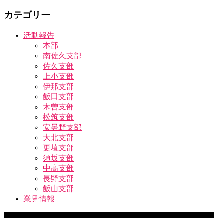
カテゴリー
活動報告
本部
南佐久支部
佐久支部
上小支部
伊那支部
飯田支部
木曽支部
松筑支部
安曇野支部
大北支部
更埴支部
須坂支部
中高支部
長野支部
飯山支部
業界情報