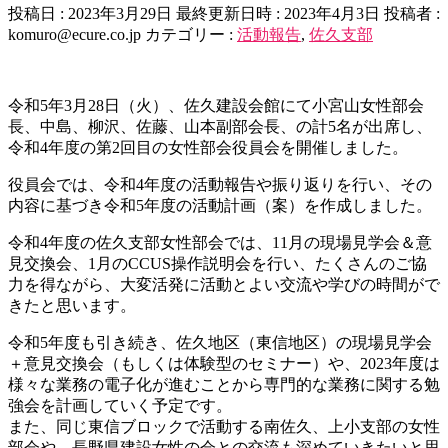
投稿日 : 2023年3月29日
最終更新日時 : 2023年4月3日
投稿者 :
komuro@ecure.co.jp
カテゴリー :
活動報告
,
佐久支部
令和5年3月28日（火）、佐久建設会館にて小宮山女性部会
長、中島、柳沢、佐藤、山本副部会長、の計5名が出席し、
令和4年度の第2回目の女性部会役員会を開催しました。
役員会では、令和4年度の活動報告や振り返りを行い、その
内容に基づき令和5年度の活動計画（案）を作成しました。
令和4年度の佐久支部女性部会では、11月の現場見学会＆意
見交換会、1月のCCUS操作説明会を行い、たくさんのご協
力を得ながら、大変活発に活動とよい交流や学びの時間がで
きたと思います。
令和5年度も引き続き、佐久地区（東信地区）の現場見学会
＋意見交換会（もしくは体験型のセミナー）や、2023年度は
様々な業務の電子化が進むことから専門的な業務に関する勉
強会を計画していく予定です。
また、同じ東信ブロックで活動する南佐久、上小支部の女性
部会や、長野県建設女性の会との交流も深めていきたいと思