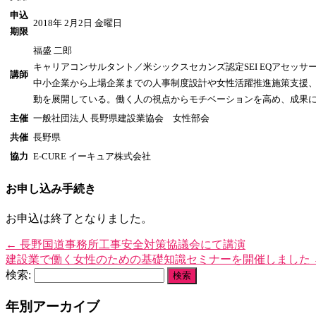
申込
2018年 2月2日 金曜日
期限
福盛 二郎
キャリアコンサルタント／米シックスセカンズ認定SEI EQアセッ
講師
中小企業から上場企業までの人事制度設計や女性活躍推進施策支援
動を展開している。働く人の視点からモチベーションを高め、成果
主催
一般社団法人 長野県建設業協会 女性部会
共催
長野県
協力
E-CURE イーキュア株式会社
お申し込み手続き
お申込は終了となりました。
←
長野国道事務所工事安全対策協議会にて講演
建設業で働く女性のための基礎知識セミナーを開催しました
検索:
年別アーカイブ