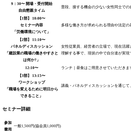
9：30〜 開場・受付開始
普段、接する機会の少ない女性同士での
自由懇親タイム
【1部】 10:00〜
セミナー内容
多様な働き方が求められる理由や法定の
「労働環境について」
【2部】 11:10〜
パネルディスカッション
女性従業員、経営者の立場で、現在活躍
「建設業の職場の働きやすさと
理解する事で、現状の中で自分達が実現
は何か?」
12:10〜
ランチ｜昼食はご用意させていただきま
【3部】 13:15〜
ワークショップ
講義・パネルディスカッションを通じて
「職場を変えるために明日から
できること」
セミナー詳細
参加
一般1,500円(協会員1,000円)
費用