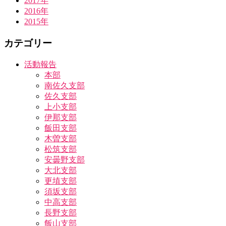
2017年
2016年
2015年
カテゴリー
活動報告
本部
南佐久支部
佐久支部
上小支部
伊那支部
飯田支部
木曽支部
松筑支部
安曇野支部
大北支部
更埴支部
須坂支部
中高支部
長野支部
飯山支部