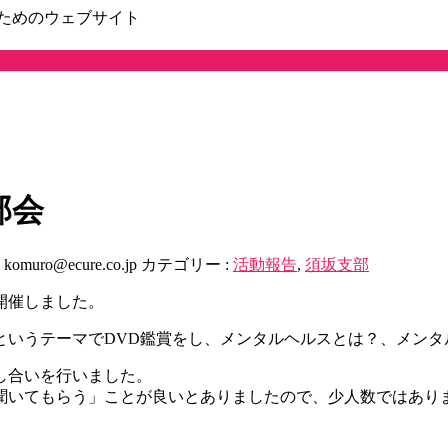
ためのウェブサイト
部会
:
komuro@ecure.co.jp
カテゴリー :
活動報告
,
須坂支部
を開催しました。
というテーマでDVD鑑賞をし、メンタルヘルスとは？、メンタ
し合いを行いました。
聞いてもらう」ことが良いとありましたので、少人数ではあり