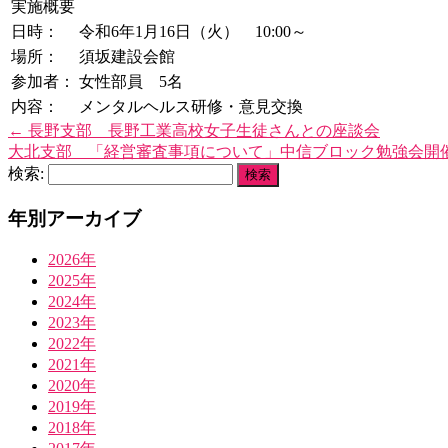
実施概要
日時：
令和6年1月16日（火） 10:00～
場所：
須坂建設会館
参加者：
女性部員 5名
内容：
メンタルヘルス研修・意見交換
←
長野支部 長野工業高校女子生徒さんとの座談会
大北支部 「経営審査事項について」中信ブロック勉強会開
検索:
年別アーカイブ
2026年
2025年
2024年
2023年
2022年
2021年
2020年
2019年
2018年