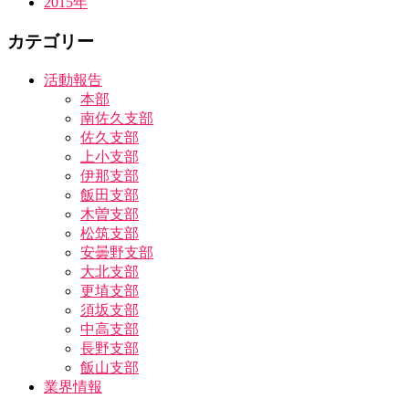
2015年
カテゴリー
活動報告
本部
南佐久支部
佐久支部
上小支部
伊那支部
飯田支部
木曽支部
松筑支部
安曇野支部
大北支部
更埴支部
須坂支部
中高支部
長野支部
飯山支部
業界情報