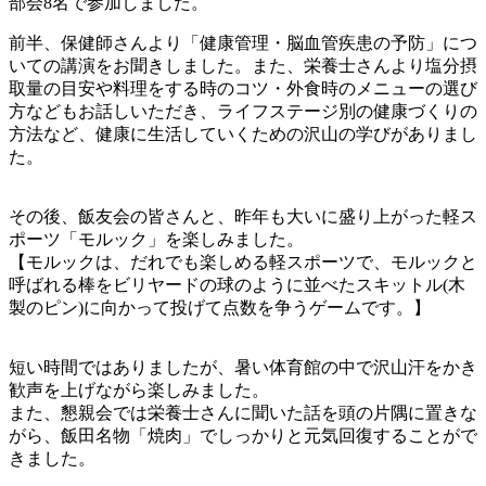
部会8名で参加しました。
前半、保健師さんより「健康管理・脳血管疾患の予防」につ
いての講演をお聞きしました。また、栄養士さんより塩分摂
取量の目安や料理をする時のコツ・外食時のメニューの選び
方などもお話しいただき、ライフステージ別の健康づくりの
方法など、健康に生活していくための沢山の学びがありまし
た。
その後、飯友会の皆さんと、昨年も大いに盛り上がった軽ス
ポーツ「モルック」を楽しみました。
【モルックは、だれでも楽しめる軽スポーツで、モルックと
呼ばれる棒をビリヤードの球のように並べたスキットル(木
製のピン)に向かって投げて点数を争うゲームです。】
短い時間ではありましたが、暑い体育館の中で沢山汗をかき
歓声を上げながら楽しみました。
また、懇親会では栄養士さんに聞いた話を頭の片隅に置きな
がら、飯田名物「焼肉」でしっかりと元気回復することがで
きました。