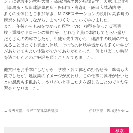
ン」に建設中の竜神大橋・高森消防庁舎の現場見学、天竜川上流河
川事務所・飯田建設事務所・飯田市・高森町・飯田広域消防 等、
多くの団体にもご参加頂き、MIZBEステーションの説明や高森町の
構想をお聞きしながら、まちづくりについて学びました。
また、午後からもAIをつかった座学・VR・模型を使った災害実
験・重機やドローンの操作 等、どれも全員に体験してもらい盛り
だくさんの内容でしたが、生徒や先生方から、建設中の現場の中を
見ることはとても貴重な体験、その他の体験学習からも多くの学び
がありとてもよい体験ができてありがたかった、何より楽しい時間
を過ごせたとのご好評を頂くことができました。
他支部をお手本にしながら、学校・各団体との打合せ等、準備も大
変でしたが、建設業のイメージが変わり、この仕事に興味がわいた
との感想も多数あり、やりがいと手ごたえを感じることのできた学
習会となりました。
←
長野支部 長野工業建築科講演
伊那支部 現場見学会
→