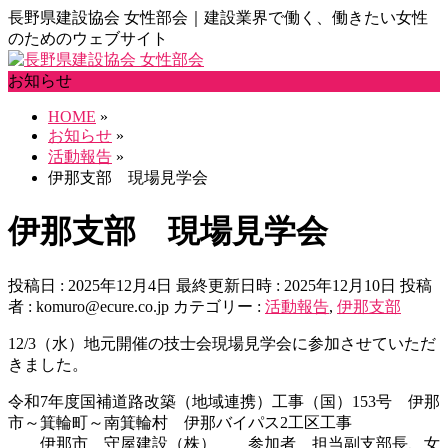
長野県建設協会 女性部会｜建設業界で働く、働きたい女性
のためのウェブサイト
お知らせ
HOME
»
お知らせ
»
活動報告
»
伊那支部 現場見学会
伊那支部 現場見学会
投稿日 : 2025年12月4日
最終更新日時 : 2025年12月10日
投稿
者 :
komuro@ecure.co.jp
カテゴリー :
活動報告
,
伊那支部
12/3（水）地元開催の技士会現場見学会に参加させていただ
きました。
令和7年度国補道路改築（地域連携）工事（国）153号 伊那
市～箕輪町～南箕輪村 伊那バイパス2工区工事
伊那市 守屋建設（株） 参加者 担当副支部長、女