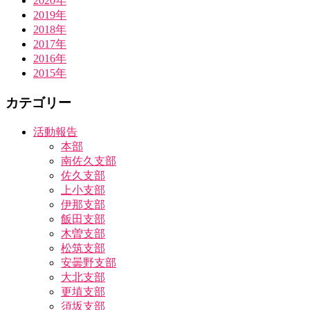
2020年
2019年
2018年
2017年
2016年
2015年
カテゴリー
活動報告
本部
南佐久支部
佐久支部
上小支部
伊那支部
飯田支部
木曽支部
松筑支部
安曇野支部
大北支部
更埴支部
須坂支部