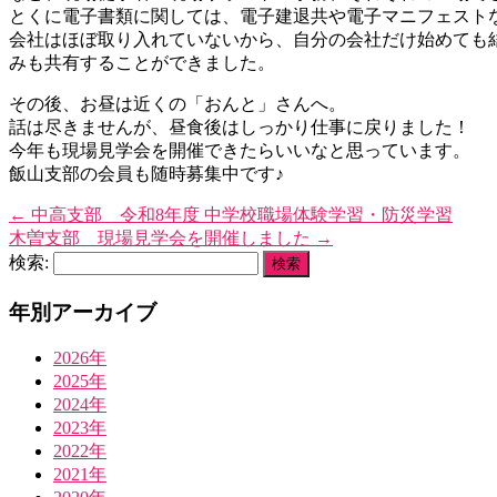
とくに電子書類に関しては、電子建退共や電子マニフェスト
会社はほぼ取り入れていないから、自分の会社だけ始めても
みも共有することができました。
その後、お昼は近くの「おんと」さんへ。
話は尽きませんが、昼食後はしっかり仕事に戻りました！
今年も現場見学会を開催できたらいいなと思っています。
飯山支部の会員も随時募集中です♪
←
中高支部 令和8年度 中学校職場体験学習・防災学習
木曽支部 現場見学会を開催しました
→
検索:
年別アーカイブ
2026年
2025年
2024年
2023年
2022年
2021年