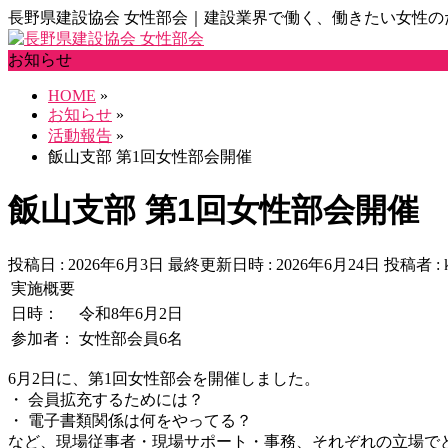
長野県建設協会 女性部会｜建設業界で働く、働きたい女性の
お知らせ
HOME
»
お知らせ
»
活動報告
»
飯山支部 第1回女性部会開催
飯山支部 第1回女性部会開催
投稿日 : 2026年6月3日
最終更新日時 : 2026年6月24日
投稿者 :
実施概要
日時：
令和8年6月2日
参加者：
女性部会員6名
6月2日に、第1回女性部会を開催しました。
・ 会員拡充するためには？
・ 電子書類関係は何をやってる？
など、現場従事者・現場サポート・事務、それぞれの立場で