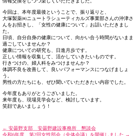
情報交換をしつつ楽しくいただきました。
今回は、本年度最後ということで、振り返りと、
大塚製薬㈱ニュートラシューティカルズ事業部さんの沖津さ
んをお招きし、「女性の健康について」お話いただきまし
た。
日頃、自分自身の健康について、向かい合う時間がないまま
過ごしていませんか？
健康についての研究も、日進月歩です。
正しい情報を収集して、活かしていきたいものです。
行きつけの、婦人科をみつけませんか？
体調不良を改善して、良いパフォーマンスにつなげましょ
う。
男性の方たちにも、ぜひ聞いていただきたい内容でした。
今年度もありがとうございました。
来年度も、現場見学会など、検討しています。
笑顔であいましょう！
←
安曇野支部 安曇野建設事務所 懇談会
令和6年度 第2回女性部会（全体会議）を開催しました
→